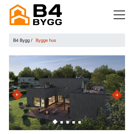
B4 Bygg
/
Bygge hus
›
‹